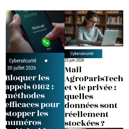
Cybersécurité
25 juin 2026
Cybersécurité
Mail
30 juillet 2026
Bloquer les
AgroParisTech
appels 0162 :
et vie privée :
méthodes
quelles
efficaces pour
données sont
stopper les
réellement
numéros
stockées ?