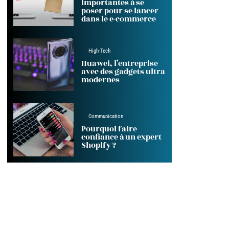
importantes à se
poser pour se lancer
dans le e-commerce
High-Tech
Huawei, l’entreprise
avec des gadgets ultra
modernes
Communication
Pourquoi faire
confiance à un expert
Shopify ?