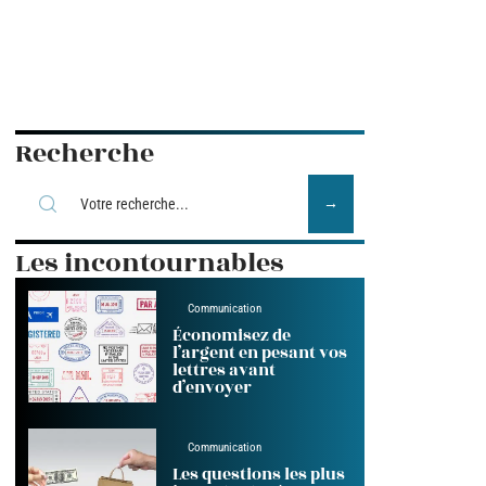
Recherche
Les incontournables
Communication
Économisez de
l’argent en pesant vos
lettres avant
d’envoyer
Communication
Les questions les plus