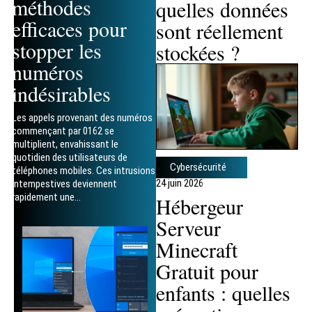
méthodes
quelles données
efficaces pour
sont réellement
stopper les
stockées ?
numéros
indésirables
Les appels provenant des numéros
commençant par 0162 se
multiplient, envahissant le
quotidien des utilisateurs de
Cybersécurité
téléphones mobiles. Ces intrusions
24 juin 2026
intempestives deviennent
rapidement une
…
Hébergeur
Serveur
Minecraft
Gratuit pour
enfants : quelles