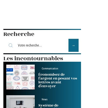
Recherche
Les incontournables
Communication
Économisez de
l’argent en pesant vos
lettres avant
d’envoyer
News
Système de