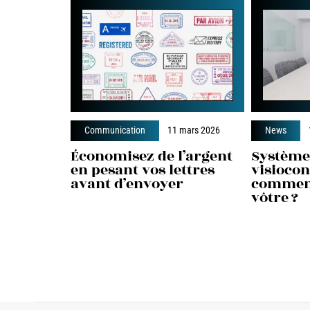
Communication
11 mars 2026
News
Économisez de l’argent
Système
en pesant vos lettres
visiocon
avant d’envoyer
comment
vôtre ?