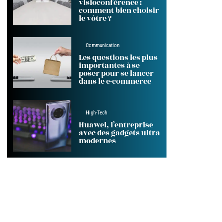
visioconférence :
comment bien choisir
le vôtre ?
Communication
Les questions les plus
importantes à se
poser pour se lancer
dans le e-commerce
High-Tech
Huawei, l’entreprise
avec des gadgets ultra
modernes