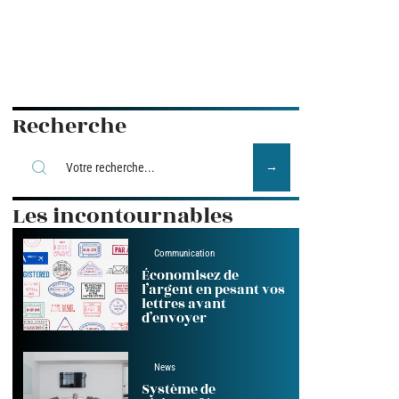
Recherche
Les incontournables
Communication
Économisez de
l’argent en pesant vos
lettres avant
d’envoyer
News
Système de