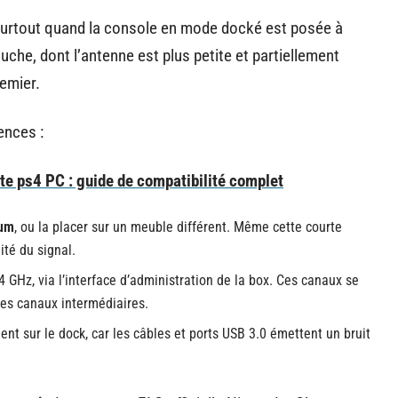
 surtout quand la console en mode docké est posée à
che, dont l’antenne est plus petite et partiellement
emier.
ences :
e ps4 PC : guide de compatibilité complet
mum
, ou la placer sur un meuble différent. Même cette courte
ité du signal.
4 GHz, via l’interface d’administration de la box. Ces canaux se
es canaux intermédiaires.
nt sur le dock, car les câbles et ports USB 3.0 émettent un bruit