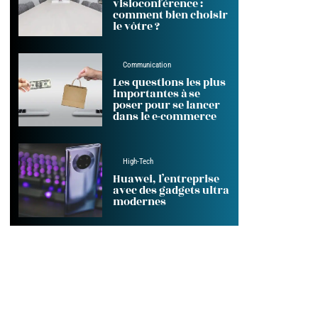
visioconférence :
comment bien choisir
le vôtre ?
Communication
Les questions les plus
importantes à se
poser pour se lancer
dans le e-commerce
High-Tech
Huawei, l’entreprise
avec des gadgets ultra
modernes