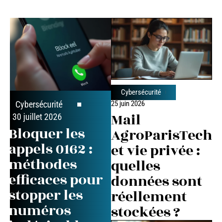
Cybersécurité
25 juin 2026
Cybersécurité
Mail
30 juillet 2026
Bloquer les
AgroParisTech
appels 0162 :
et vie privée :
méthodes
quelles
efficaces pour
données sont
stopper les
réellement
numéros
stockées ?