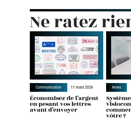
Ne ratez rie
Communication
11 mars 2026
News
Économisez de l’argent
Système
en pesant vos lettres
visiocon
avant d’envoyer
comment
vôtre ?