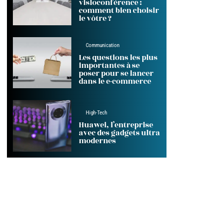
visioconférence :
comment bien choisir
le vôtre ?
Communication
Les questions les plus
importantes à se
poser pour se lancer
dans le e-commerce
High-Tech
Huawei, l’entreprise
avec des gadgets ultra
modernes