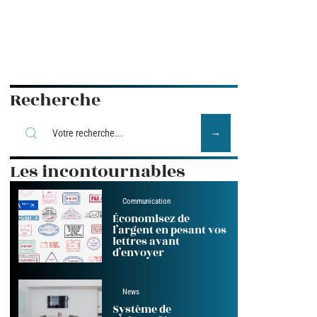
Recherche
Les incontournables
Communication
Économisez de
l’argent en pesant vos
lettres avant
d’envoyer
News
Système de