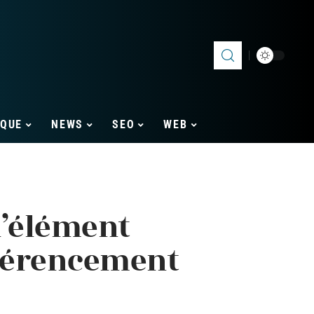
IQUE
NEWS
SEO
WEB
 l’élément
éférencement