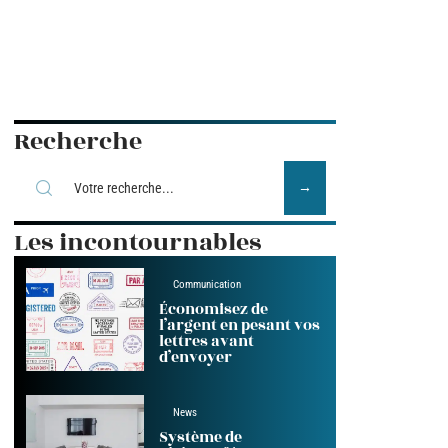
Recherche
Les incontournables
Communication
Économisez de
l’argent en pesant vos
lettres avant
d’envoyer
News
Système de