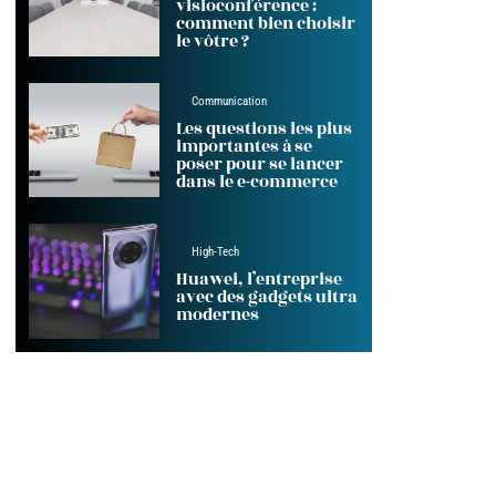
visioconférence :
comment bien choisir
le vôtre ?
Communication
Les questions les plus
importantes à se
poser pour se lancer
dans le e-commerce
High-Tech
Huawei, l’entreprise
avec des gadgets ultra
modernes