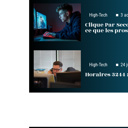
High-Tech
3 a
Clique Par Seco
ce que les pro
High-Tech
24 j
Horaires 3244 :