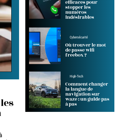
efficaces pour
stopper les
numéros
indésirables
Cybersécurité
Où trouver le mot
de passe wifi
freebox ?
High-Tech
Comment changer
la langue de
navigation sur
waze : un guide pas
les
à pas
a
à