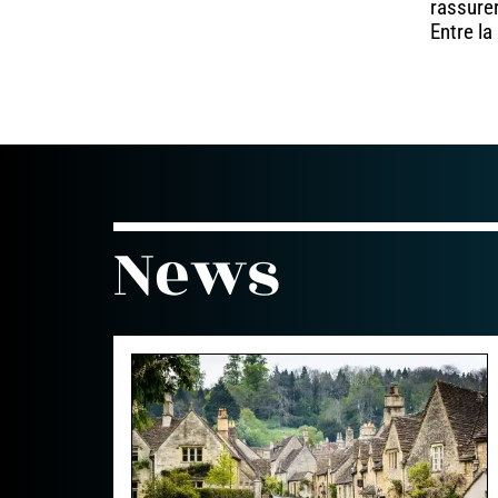
rassurer
Entre l
News