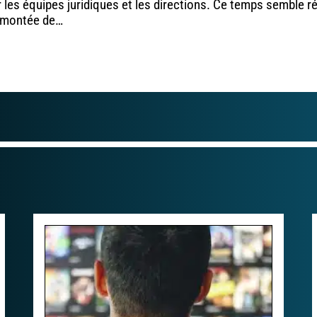
 les équipes juridiques et les directions. Ce temps semble r
a montée de
…