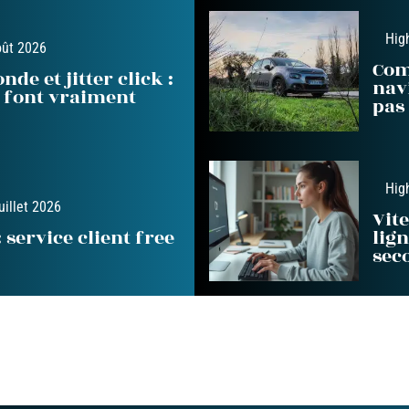
Hig
oût 2026
Com
nde et jitter click :
nav
s font vraiment
pas
Hig
uillet 2026
Vit
 service client free
lig
sec